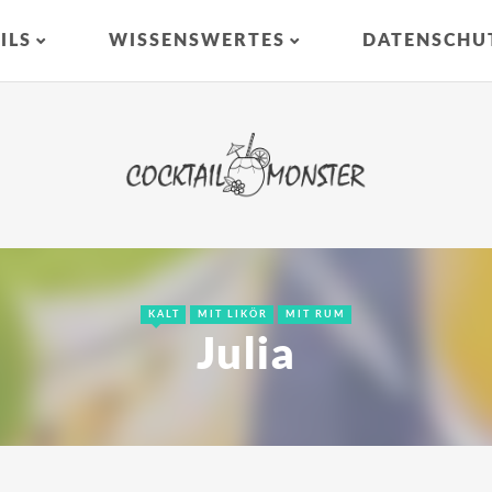
ILS
WISSENSWERTES
DATENSCHU
KALT
MIT LIKÖR
MIT RUM
Julia