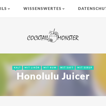
ILS
WISSENSWERTES
DATENSCHU
KALT
MIT LIKÖR
MIT RUM
MIT SAFT
MIT SIRUP
Honolulu Juicer