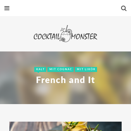
KALT
MIT COGNAC
MIT LIKÖR
French and It