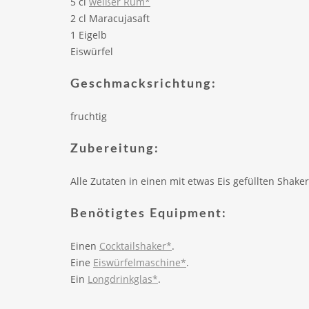
5 cl
weißer Rum*
2 cl Maracujasaft
1 Eigelb
Eiswürfel
Geschmacksrichtung:
fruchtig
Zubereitung:
Alle Zutaten in einen mit etwas Eis gefüllten Shake
Benötigtes Equipment:
Einen
Cocktailshaker*
.
Eine
Eiswürfelmaschine*
.
Ein
Longdrinkglas*
.