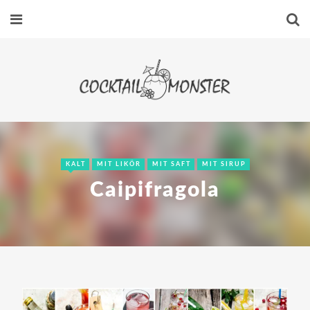
KALT
MIT LIKÖR
MIT SAFT
MIT SIRUP
Caipifragola