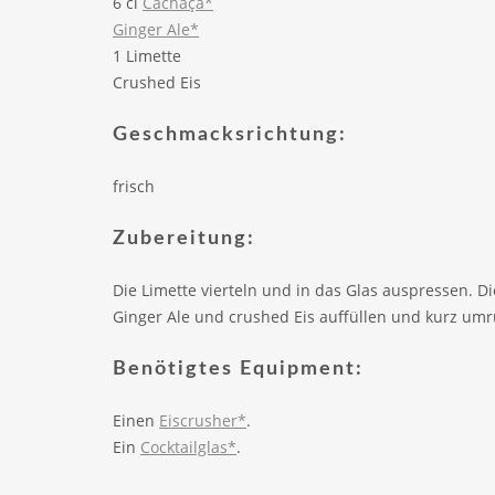
6 cl
Cachaça*
Ginger Ale*
1 Limette
Crushed Eis
Geschmacksrichtung:
frisch
Zubereitung:
Die Limette vierteln und in das Glas auspressen. 
Ginger Ale und crushed Eis auffüllen und kurz um
Benötigtes Equipment:
Einen
Eiscrusher*
.
Ein
Cocktailglas*
.