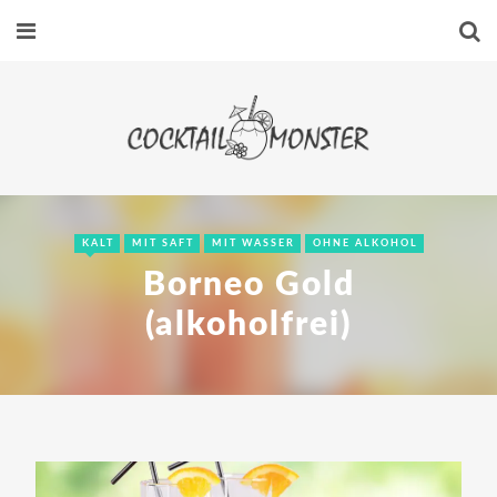
KALT
MIT SAFT
MIT WASSER
OHNE ALKOHOL
Borneo Gold
(alkoholfrei)