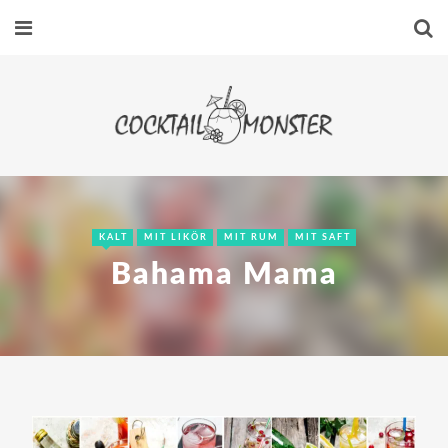
KALT
MIT LIKÖR
MIT RUM
MIT SAFT
Bahama Mama