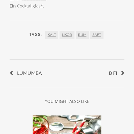
Ein
Cocktailglas*
.
TAGS:
KALT
LIKÖR
RUM
SAFT
LUMUMBA
B FI
YOU MIGHT ALSO LIKE